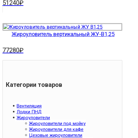
51240
₽
Жироуловитель вертикальный ЖУ-В1,25
77280
₽
Категории товаров
Вентиляция
Лодки ПНД
Жироуловители
Жироуловители под мойку
Жироуловители для кафе
Цеховые жироуловители