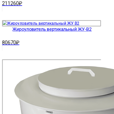
211260
₽
Жироуловитель вертикальный ЖУ-В2
80670
₽