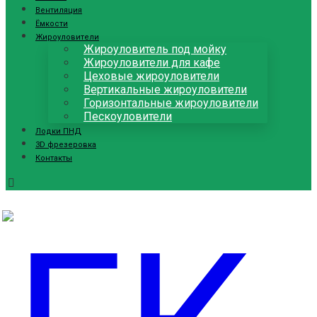
Вентиляция
Ёмкости
Жироуловители
Жироуловитель под мойку
Жироуловители для кафе
Цеховые жироуловители
Вертикальные жироуловители
Горизонтальные жироуловители
Пескоуловители
Лодки ПНД
3D фрезеровка
Контакты