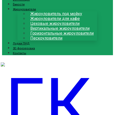
Ёмкости
Жироуловители
Жироуловитель под мойку
Жироуловители для кафе
Цеховые жироуловители
Вертикальные жироуловители
Горизонтальные жироуловители
Пескоуловители
Лодки ПНД
3D фрезеровка
Контакты