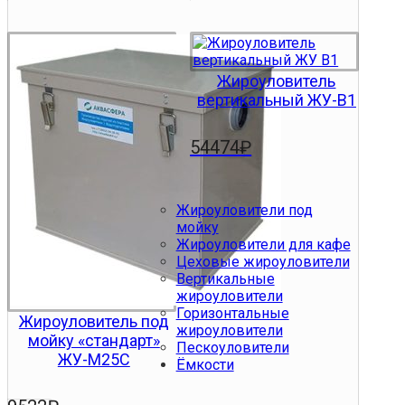
Жироуловитель
вертикальный ЖУ-В1
54474
₽
Жироуловители под
мойку
Жироуловители для кафе
Цеховые жироуловители
Вертикальные
жироуловители
Горизонтальные
Жироуловитель под
жироуловители
мойку «стандарт»
Пескоуловители
ЖУ-М25С
Ёмкости