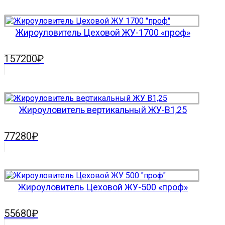
Жироуловитель Цеховой ЖУ-1700 «проф»
157200
₽
Жироуловитель вертикальный ЖУ-В1,25
77280
₽
Жироуловитель Цеховой ЖУ-500 «проф»
55680
₽