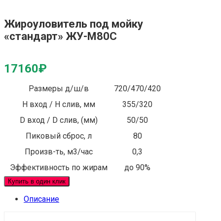
Жироуловитель под мойку
«стандарт» ЖУ-М80С
17160
₽
Размеры д/ш/в
720/470/420
Н вход / Н слив, мм
355/320
D вход / D слив, (мм)
50/50
Пиковый сброс, л
80
Произв-ть, м3/час
0,3
Эффективность по жирам
до 90%
Купить в один клик
Описание