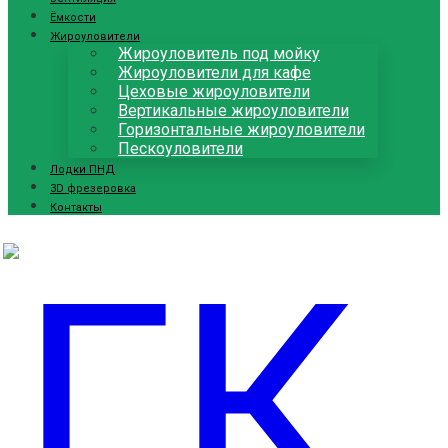
Ёмкости
Жироуловители
Жироуловитель под мойку
Жироуловители для кафе
Цеховые жироуловители
Вертикальные жироуловители
Горизонтальные жироуловители
Пескоуловители
Лодки ПНД
3D фрезеровка
Контакты