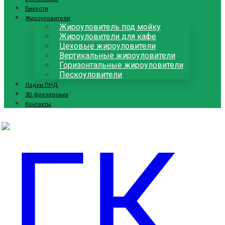
Ёмкости
Жироуловители
Жироуловитель под мойку
Жироуловители для кафе
Цеховые жироуловители
Вертикальные жироуловители
Горизонтальные жироуловители
Пескоуловители
Лодки ПНД
3D фрезеровка
Контакты