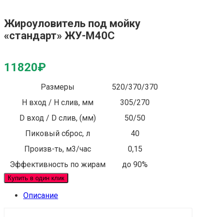
Жироуловитель под мойку
«стандарт» ЖУ-М40С
11820
₽
Размеры
520/370/370
Н вход / Н слив, мм
305/270
D вход / D слив, (мм)
50/50
Пиковый сброс, л
40
Произв-ть, м3/час
0,15
Эффективность по жирам
до 90%
Купить в один клик
Описание