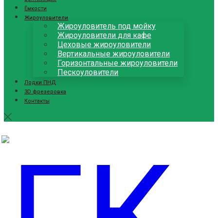
Ёмкости
Жироуловители
Жироуловитель под мойку
Жироуловители для кафе
Цеховые жироуловители
Вертикальные жироуловители
Горизонтальные жироуловители
Пескоуловители
Лодки ПНД
3D фрезеровка
Контакты